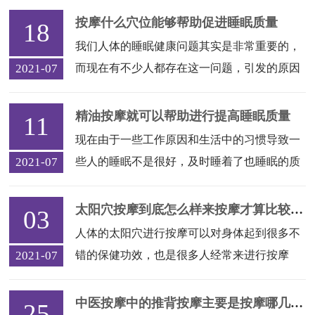
所以有许多懂得生活的人喜欢做按摩SPA,那么
按摩什么穴位能够帮助促进睡眠质量
18
大家知道做...
我们人体的睡眠健康问题其实是非常重要的，
2021-07
而现在有不少人都存在这一问题，引发的原因
也有很多，但是其实调节起来的话我们所需要
用的方法也很简单，通过一些简单的按摩就可
精油按摩就可以帮助进行提高睡眠质量
11
以...
现在由于一些工作原因和生活中的习惯导致一
2021-07
些人的睡眠不是很好，及时睡着了也睡眠的质
量不高。其实用精油按摩就可以帮助进行睡
眠，下面我们来为您进行的介绍： 那么有哪些
太阳穴按摩到底怎么样来按摩才算比较正确的呢
03
精油...
人体的太阳穴进行按摩可以对身体起到很多不
2021-07
错的保健功效，也是很多人经常来进行按摩
的，可以舒缓头痛、缓解疲劳、振奋精神、调
节眼球神经不适等等功效。不过进行太阳穴按
中医按摩中的推背按摩主要是按摩哪几个穴位？
25